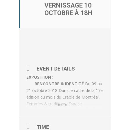
VERNISSAGE 10
OCTOBRE À 18H
EVENT DETAILS
EXPOSITION
:
RENCONTRE & IDENTITÉ
Du 09 au
21 octobre 2018 Dans le cadre de la 17e
édition du mois du Créole de Montréal,
Femmes & traditions
,
Espace
more
Mushagalusa
et Gwoka-Art ont le plaisir
de vous convier au lancement de Marie
Gwadloup, l'une des artistes en art visuel
TIME