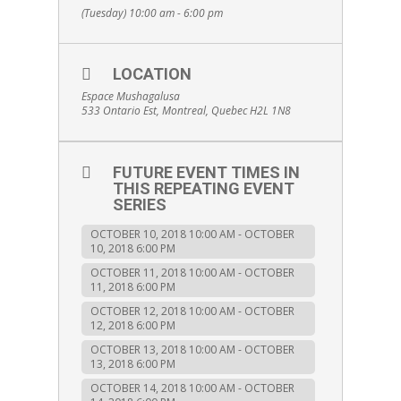
de sculptures et de tableaux de nature
(Tuesday) 10:00 am - 6:00 pm
morte reconnue pour son militantisme
de l'esprit "Nèg Mawon" ( l'esprit de
RÉSISTANCE). Artiste en visite à l'espace
LOCATION
Mushagalusa, elle arrive à Montréal avec
Espace Mushagalusa
une exposition sur le thème
533 Ontario Est, Montreal, Quebec H2L 1N8
RENCONTRE & IDENTITÉ
(
CHOK.
TOUT MOUN SÉ MOUN
)
Guadeloupéenne d’origine, Marie
FUTURE EVENT TIMES IN
Gwadloup est désireuse de partager la
THIS REPEATING EVENT
SERIES
sensibilité culturelle de son pays.
Composée de totems et de tableaux,
OCTOBER 10, 2018 10:00 AM - OCTOBER
l’exposition présente ses créations
10, 2018 6:00 PM
empreintes d'émotions dans l’étape de la
OCTOBER 11, 2018 10:00 AM - OCTOBER
11, 2018 6:00 PM
reconstruction qui soulignent l’éclosion
et le renforcement de l’identité
OCTOBER 12, 2018 10:00 AM - OCTOBER
12, 2018 6:00 PM
guadeloupéenne à la rencontre du
OCTOBER 13, 2018 10:00 AM - OCTOBER
Gwoka. En effet, la Guadeloupe de part
13, 2018 6:00 PM
sa diversité est porteuse d’une réalité
OCTOBER 14, 2018 10:00 AM - OCTOBER
historique liée à l’esclavage “rencontre