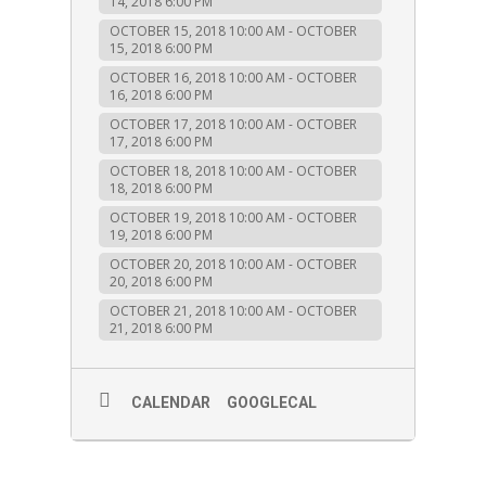
14, 2018 6:00 PM
de deux mondes” qui fait naître une
OCTOBER 15, 2018 10:00 AM - OCTOBER
richesse incroyable à montrer et à
15, 2018 6:00 PM
transmettre. En cheminant sur les
OCTOBER 16, 2018 10:00 AM - OCTOBER
pensées de grands hommes et de
16, 2018 6:00 PM
grandes femmes ayant marqué l’histoire
OCTOBER 17, 2018 10:00 AM - OCTOBER
de la Guadeloupe dans son évolution
17, 2018 6:00 PM
sociale et identitaire , elle découvre “la
OCTOBER 18, 2018 10:00 AM - OCTOBER
vraie histoire” de son pays. Ils vont
18, 2018 6:00 PM
parfaire sa personnalité et la conduire à
OCTOBER 19, 2018 10:00 AM - OCTOBER
19, 2018 6:00 PM
l’esprit de résistance, l’esprit “Nèg
Mawon”. Cet esprit est omniprésent
OCTOBER 20, 2018 10:00 AM - OCTOBER
20, 2018 6:00 PM
dans la dimension “Gwoka”. Le Gwoka
OCTOBER 21, 2018 10:00 AM - OCTOBER
cette culture identitaire guadeloupéenne
21, 2018 6:00 PM
qu’elle ne cesse de défendre, l’habite,la
guide et lui révèle son “moi qui lui est
inconnu”. Marie Gwadloup est une
CALENDAR
GOOGLECAL
artiste affirmée, engagée d’asseoir son
identité culturelle et sa personnalité
qu’elle invite à chacun de découvrir. Elle