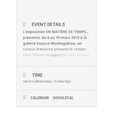
EVENT DETAILS
L’exposition EN MATIÈRE DE TEMPS…
présente, du 6 au 10 mars 2019 à la
galerie Espace Mushagalusa, un
corpus d’œuvres prenant le temps
pour thème de création.
Mais de quel
more
genre de temps s’agit-il ? Continu ou
discontinu ? Cyclique ou linéaire ? Étendu
ou compressé ? Réel ou imaginé ? En
TIME
réponse à ces questions, neuf artistes
march 6 (Wednesday) - 9 (Saturday)
sondent en profondeur la thématique du
temps en privilégiant des approches
variées. Le Collectif Vague est un
CALENDAR
GOOGLECAL
collectif d’artistes en arts visuels
contemporains créé en 2015 et formé
de personnes qui, après avoir évolué