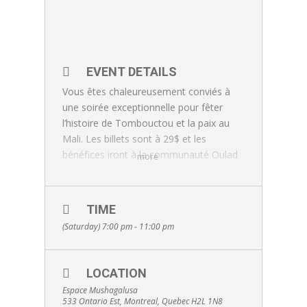
EVENT DETAILS
Vous êtes chaleureusement conviés à
une soirée exceptionnelle pour fêter
l’histoire de Tombouctou et la paix au
Mali. Les billets sont à 29$ et les
bénéfices iront à la communauté Oulad
more
Najim, une communauté nomade située
au nord du Mali, prés de la frontière
algérienne. Ces dons seront investis
TIME
dans un centre de santé de brousse. La
(Saturday) 7:00 pm - 11:00 pm
soirée inclus un souper traditionnel avec
de la musique, la cérémonie du thé, des
contes et enfin une exposition de
LOCATION
manuscrits et d’objets anciens de
Espace Mushagalusa
Tombouctou Une tenue traditionnelle
533 Ontario Est, Montreal, Quebec H2L 1N8