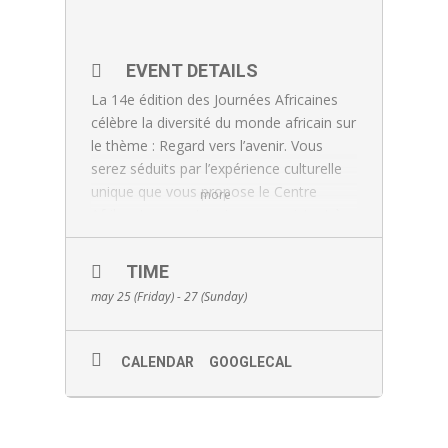
EVENT DETAILS
La 14e édition des Journées Africaines
célèbre la diversité du monde africain sur
le thème : Regard vers l’avenir. Vous
serez séduits par l’expérience culturelle
unique que vous propose le Centre
more
Afrika et ses partenaires en assistant à
des performances artistiques, en visitant
des kiosques et en participant à des
TIME
ateliers interactifs ouverts à tous. Soyez
may 25 (Friday) - 27 (Sunday)
des nôtres le vendredi 25 mai 2018 dès
17h pour le lancement officiel à l’Espace
Mushagalusa, 533 rue Ontario Est,
CALENDAR
GOOGLECAL
Montréal, H2L 1N8, Métro Berri-Uqam.
Le samedi 26 mai et le dimanche 27 mai
2018, de 12 h à 17 h, à l’Écomusée du
fier monde, 2050 rue Amherst (angle