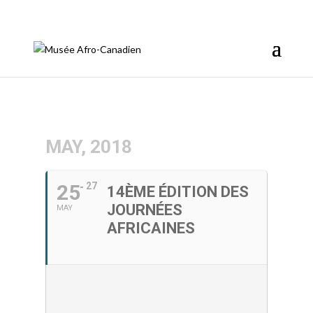
info@afromusee.com
MAY, 2018
25
27
14ÈME ÉDITION DES
JOURNÉES
MAY
AFRICAINES