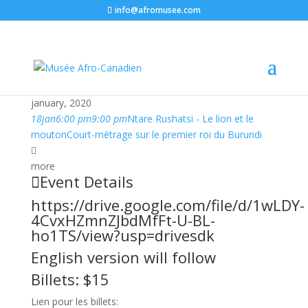
info@afromusee.com
january, 2020
18
jan
6:00 pm
9:00 pm
Ntare Rushatsi - Le lion et le
mouton
Court-métrage sur le premier roi du Burundi
more
Event Details
https://drive.google.com/file/d/1wLDY-
4CvxHZmnZJbdMfFt-U-BL-
ho1TS/view?usp=drivesdk
English version will follow
Billets: $15
Lien pour les billets: