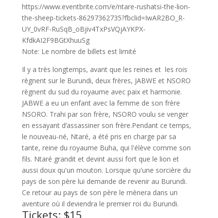
https://www.eventbrite.com/e/ntare-rushatsi-the-lion-
the-sheep-tickets-86297362735?fbclid=IwAR2BO_R-
UY_0vRF-RuSqB_oBjiv4TxPsVQjAYKPX-
KfdkAI2F9BGtXhuuSg
Note: Le nombre de billets est limité
Il y a très longtemps, avant que les reines et les rois
règnent sur le Burundi, deux frères, JABWE et NSORO
règnent du sud du royaume avec paix et harmonie.
JABWE a eu un enfant avec la femme de son frère
NSORO. Trahi par son frère, NSORO voulu se venger
en essayant d’assassiner son frère.Pendant ce temps,
le nouveau-né, Ntaré, a été pris en charge par sa
tante, reine du royaume Buha, qui l'élève comme son
fils. Ntaré grandit et devint aussi fort que le lion et
aussi doux qu'un mouton. Lorsque qu'une sorcière du
pays de son père lui demande de revenir au Burundi.
Ce retour au pays de son père le mènera dans un
aventure où il deviendra le premier roi du Burundi.
Tickets: $15