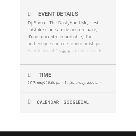
EVENT DETAILS
Dj Bam et The DustyHand Mc, c'est
l'histoire d'une amitié peu ordinaire,
d'une rencontre improbable, d'un
authentique coup de foudre artistique.
Avec le projet "rythmes d'une terre de
more
fiertés", les deux complices des platines
vous invitent à célébrer l'inattendu à
travers un tour d'Afrique en musiques du
TIME
nord au sud et d'est en ouest. Laissez
13 (Friday) 10:00 pm - 14 (Saturday) 2:00 am
vous tenter par ce voyage d'agrément
tout inclus au cœur des sonorités, des
rythmes et des danses d'un continent
CALENDAR
GOOGLECAL
riche de ses terres, de ses talents et de
ses projets d'avenir. Rien de mieux que
la chaleur, l'insouciance et la joie de vivre
à l'africaine pour préparer l'arrivée du
printemps qui se fait encore un peu