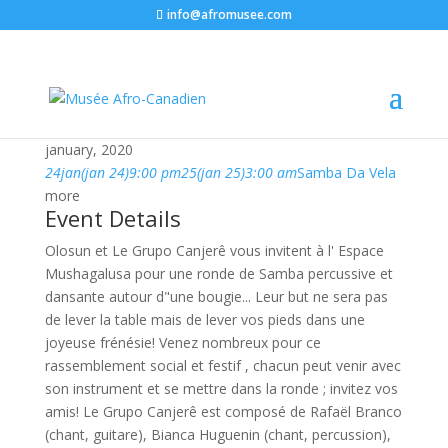
info@afromusee.com
january, 2020
24
jan
(jan 24)
9:00 pm
25
(jan 25)
3:00 am
Samba Da Vela
more
Event Details
Olosun et Le Grupo Canjerê vous invitent à l' Espace
Mushagalusa pour une ronde de Samba percussive et
dansante autour d"une bougie... Leur but ne sera pas
de lever la table mais de lever vos pieds dans une
joyeuse frénésie! Venez nombreux pour ce
rassemblement social et festif , chacun peut venir avec
son instrument et se mettre dans la ronde ; invitez vos
amis! Le Grupo Canjerê est composé de Rafaël Branco
(chant, guitare), Bianca Huguenin (chant, percussion),